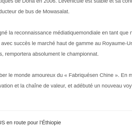
atiques de Doha en 2006. Levéhicule est stable et sa co
nducteur de bus de Mowasalat.
né la reconnaissance médiatiquemondiale en tant que nav
avec succès le marché haut de gamme au Royaume-Uni, e
es, remportera absolument le championnat.
mber le monde amoureux du « Fabriquésen Chine ». En m
ovation et la chaîne de valeur, et adébuté un nouveau vo
 en route pour l’Éthiopie