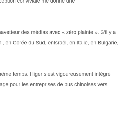
nception conviviale me donne une
etteur des médias avec « zéro plainte ». S’il y a
n Corée du Sud, enIsraël, en Italie, en Bulgarie,
ême temps, Higer s’est vigoureusement intégré
yage pour les entreprises de bus chinoises vers