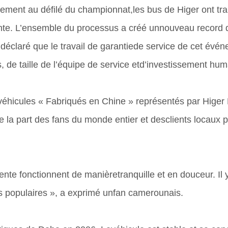
vénement au défilé du championnat,les bus de Higer ont t
te. L’ensemble du processus a créé unnouveau record de
a déclaré que le travail de garantiede service de cet év
 de taille de l’équipe de service etd’investissement huma
es véhicules « Fabriqués en Chine » représentés par Hig
 la part des fans du monde entier et desclients locaux 
te fonctionnent de manièretranquille et en douceur. I
ès populaires », a exprimé unfan camerounais.