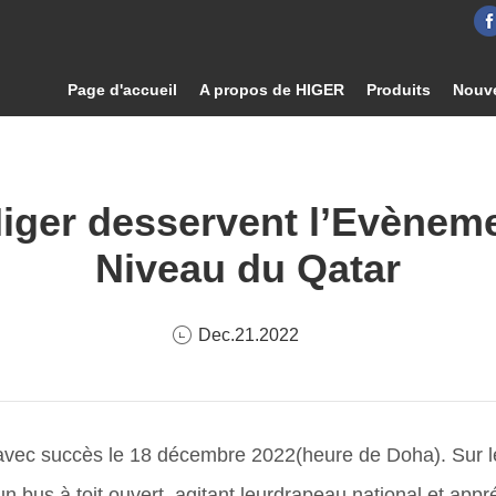
Page d'accueil
A propos de HIGER
Produits
Nouve
Higer desservent l’Evèneme
Niveau du Qatar
Dec.21.2022
avec succès le 18 décembre 2022(heure de Doha). Sur le C
n bus à toit ouvert, agitant leurdrapeau national et app