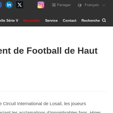
Partager
Français
lle Série V
Nouvelles
Service
Contact
Recherche
nt de Football de Haut
ircuit International de Losail, les joueurs
réciant les acclamations d’innombrables fans. Higer