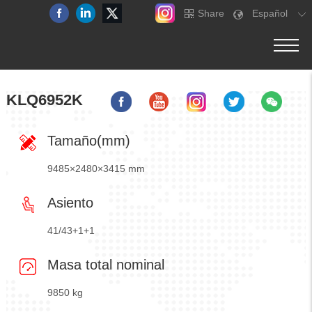
Share
Español
KLQ6952K
Tamaño(mm)
9485×2480×3415 mm
Asiento
41/43+1+1
Masa total nominal
9850 kg