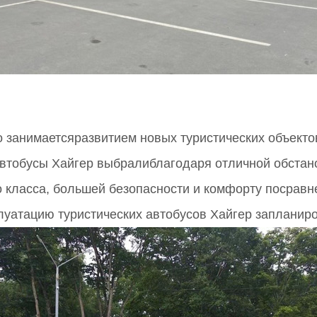
анимаетсяразвитием новых туристических объектов 
автобусы Хайгер выбралиблагодаря отличной обстан
 класса, большей безопасности и комфорту посравн
уатацию туристических автобусов Хайгер запланиро