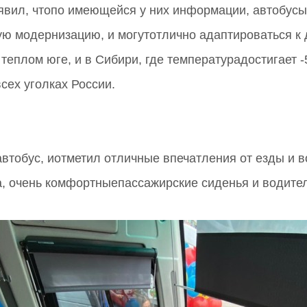
аявил, чтопо имеющейся у них информации, автобус
ную модернизацию, и могутотлично адаптироваться к
теплом юге, и в Сибири, где температурадостигает -
ех уголках России.
втобус, иотметил отличные впечатления от езды и 
а, очень комфортныепассажирские сиденья и водите