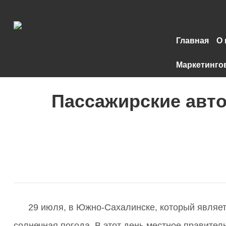
Главная
О 
Маркетинго
Пассажирские авто
29 июля, в Южно-Сахалинске, который являе
солнечная погода. В этот день местное правите