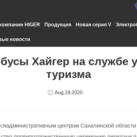
компании HIGER
Продукция
Новая серия V
Электро
вые новости
бусы Хайгер на службе 
туризма
Aug.19.2020
тсяадминистративным центром Сахалинской области 
льство провелоторжественную церемонию передачи па