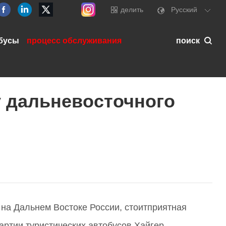
делить
Pусский
бусы
процесс обслуживания
поиск
у дальневосточного
на Дальнем Востоке России, стоитприятная
ртии туристических автобусов Хайгер.